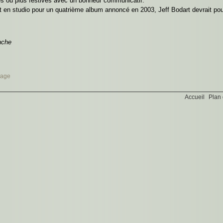
es ou plus festives avec un bonheur communicatif.
 en studio pour un quatrième album annoncé en 2003, Jeff Bodart devrait po
nche
page
Accueil
Plan 