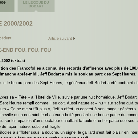
2009
LE LEXIQUE DU
BODART
 2000/2002
écédent
Article suivant
-END FOU, FOU, FOU
et 2002 (extrait)
tion des Francofolies a connu des records d'affluence avec plus de 100.
 Dimanche après-midi, Jeff Bodart a mis le souk au parc des Sept Heures.
mis le feu au parc des Sept Heures, le généreux Jeff Bodart a été contraint de s
près sa « Fête » à l'Hôtel de Ville, suivie par une nuit homérique, Jeff Bodar
Sept Heures rempli comme il se doit. Aussi nature et « nu » sur scène qu'à tra
bum « Ça ne me suffît plus », Jeff a offert un concert à son image : généreux
 cheville qui a contraint le chanteur a boité pendant une bonne partie du conce
 ou sur les épaules d'un spectateur chauffant la foule et entier parce que s
de façon nature, subtile et fragile.
odies à siffloter sous la douche, un signe, le gaillard s'est fait plaisir en i