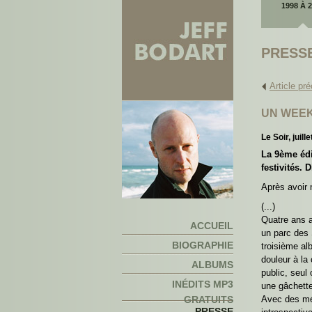
1998 À 
PRESSE
Article pr
UN WEEK
Le Soir, juill
La 9ème édi
festivités.
Après avoir 
(...)
Quatre ans a
ACCUEIL
un parc des 
BIOGRAPHIE
troisième al
douleur à la
ALBUMS
public, seul
INÉDITS MP3
une gâchette 
GRATUITS
Avec des mél
PRESSE